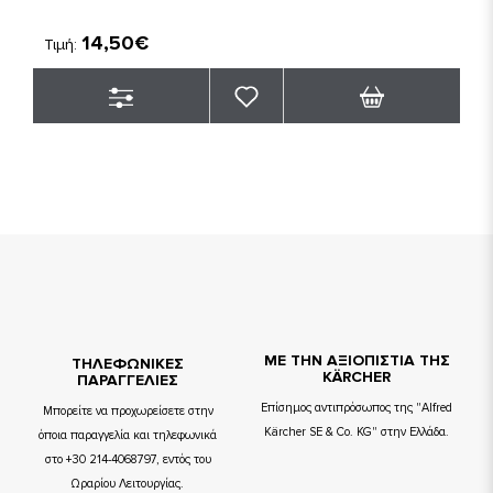
14,50€
Τιμή:
ΜΕ ΤΗΝ ΑΞΙΟΠΙΣΤΙΑ ΤΗΣ
TΗΛΕΦΩΝΙΚΕΣ
KÄRCHER
ΠΑΡΑΓΓΕΛΙΕΣ
Επίσημος αντιπρόσωπος της "Alfred
Μπορείτε να προχωρείσετε στην
Kärcher SE & Co. KG" στην Ελλάδα.
όποια παραγγελία και τηλεφωνικά
στο +30 214-4068797, εντός του
Ωραρίου Λειτουργίας.