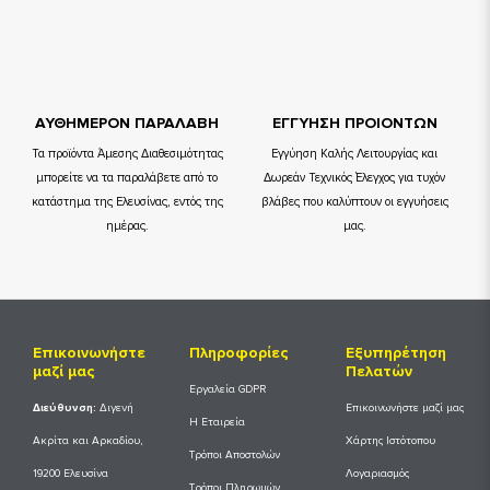
ΑΥΘΗΜΕΡΟΝ ΠΑΡΑΛΑΒΗ
ΕΓΓΥΗΣΗ ΠΡΟΙΟΝΤΩΝ
Τα προϊόντα Άμεσης Διαθεσιμότητας
Εγγύηση Καλής Λειτουργίας και
μπορείτε να τα παραλάβετε από το
Δωρεάν Τεχνικός Έλεγχος για τυχόν
κατάστημα της Ελευσίνας, εντός της
βλάβες που καλύπτουν οι εγγυήσεις
ημέρας.
μας.
Επικοινωνήστε
Πληροφορίες
Εξυπηρέτηση
μαζί μας
Πελατών
Εργαλεία GDPR
Διεύθυνση:
Διγενή
Επικοινωνήστε μαζί μας
Η Εταιρεία
Ακρίτα και Αρκαδίου,
Χάρτης Ιστότοπου
Τρόποι Αποστολών
19200 Ελευσίνα
Λογαριασμός
Τρόποι Πληρωμών