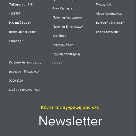
Tηλέφωνο:
214-
Παραγγελία
Όροι Χρήσης και
4068797
Λίστα Αγαπημένων
Πολιτική Απορρήτου
Ηλ. Διεύθυνση:
Εγγραφή / διαγραφή
Πολιτική Επιστροφών
info@karcher-center-
απο το newsletter
Ενοικίαση
camion.gr
Μηχανημάτων
Τεχνική Υποστήριξη -
Ωράριο Λειτουργίας:
Service
Δευτέρα - Παρασκευή
09.00-17.00
& Σάββατο 09.00-14.00
Κάντε την εγγραφή σας στο
Newsletter