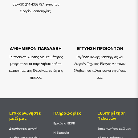
στο +30 214-4068797, εντός του
Ωραρίου Λειτουργίας.
ΑΥΘΗΜΕΡΟΝ ΠΑΡΑΛΑΒΗ
ΕΓΓΥΗΣΗ ΠΡΟΙΟΝΤΩΝ
Τα προϊόντα Άμεσης Διαθεσιμότητας
Εγγύηση Καλής Λειτουργίας και
μπορείτε να τα παραλάβετε από το
Δωρεάν Τεχνικός Έλεγχος για τυχόν
κατάστημα της Ελευσίνας, εντός της
βλάβες που καλύπτουν οι εγγυήσεις
ημέρας.
μας.
Επικοινωνήστε
Πληροφορίες
Εξυπηρέτηση
μαζί μας
Πελατών
Εργαλεία GDPR
Διεύθυνση:
Διγενή
Επικοινωνήστε μαζί μας
Η Εταιρεία