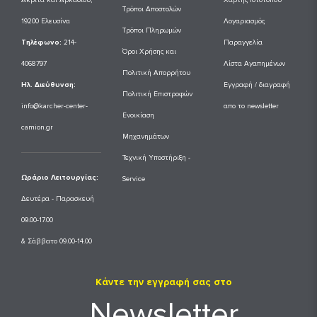
Ακρίτα και Αρκαδίου,
Χάρτης Ιστότοπου
Τρόποι Αποστολών
19200 Ελευσίνα
Λογαριασμός
Τρόποι Πληρωμών
Tηλέφωνο:
214-
Παραγγελία
Όροι Χρήσης και
4068797
Λίστα Αγαπημένων
Πολιτική Απορρήτου
Ηλ. Διεύθυνση:
Εγγραφή / διαγραφή
Πολιτική Επιστροφών
info@karcher-center-
απο το newsletter
Ενοικίαση
camion.gr
Μηχανημάτων
Τεχνική Υποστήριξη -
Ωράριο Λειτουργίας:
Service
Δευτέρα - Παρασκευή
09.00-17.00
& Σάββατο 09.00-14.00
Κάντε την εγγραφή σας στο
Newsletter