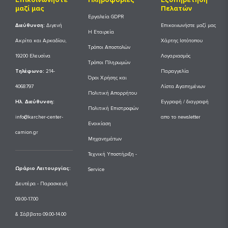
μαζί μας
Πελατών
Εργαλεία GDPR
Διεύθυνση:
Διγενή
Επικοινωνήστε μαζί μας
Η Εταιρεία
Ακρίτα και Αρκαδίου,
Χάρτης Ιστότοπου
Τρόποι Αποστολών
19200 Ελευσίνα
Λογαριασμός
Τρόποι Πληρωμών
Tηλέφωνο:
214-
Παραγγελία
Όροι Χρήσης και
4068797
Λίστα Αγαπημένων
Πολιτική Απορρήτου
Ηλ. Διεύθυνση:
Εγγραφή / διαγραφή
Πολιτική Επιστροφών
info@karcher-center-
απο το newsletter
Ενοικίαση
camion.gr
Μηχανημάτων
Τεχνική Υποστήριξη -
Ωράριο Λειτουργίας:
Service
Δευτέρα - Παρασκευή
09.00-17.00
& Σάββατο 09.00-14.00