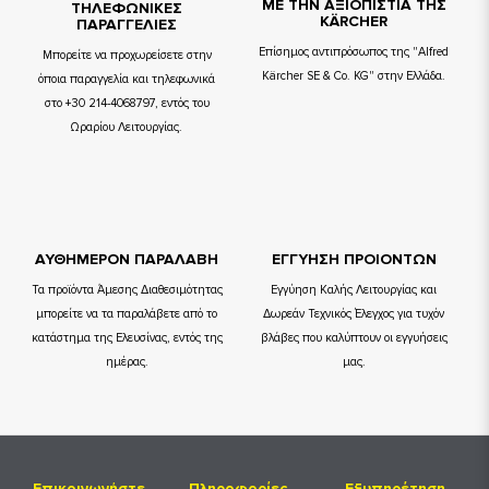
ΜΕ ΤΗΝ ΑΞΙΟΠΙΣΤΙΑ ΤΗΣ
TΗΛΕΦΩΝΙΚΕΣ
KÄRCHER
ΠΑΡΑΓΓΕΛΙΕΣ
Επίσημος αντιπρόσωπος της "Alfred
Μπορείτε να προχωρείσετε στην
Kärcher SE & Co. KG" στην Ελλάδα.
όποια παραγγελία και τηλεφωνικά
στο +30 214-4068797, εντός του
Ωραρίου Λειτουργίας.
ΑΥΘΗΜΕΡΟΝ ΠΑΡΑΛΑΒΗ
ΕΓΓΥΗΣΗ ΠΡΟΙΟΝΤΩΝ
Τα προϊόντα Άμεσης Διαθεσιμότητας
Εγγύηση Καλής Λειτουργίας και
μπορείτε να τα παραλάβετε από το
Δωρεάν Τεχνικός Έλεγχος για τυχόν
κατάστημα της Ελευσίνας, εντός της
βλάβες που καλύπτουν οι εγγυήσεις
ημέρας.
μας.
Επικοινωνήστε
Πληροφορίες
Εξυπηρέτηση