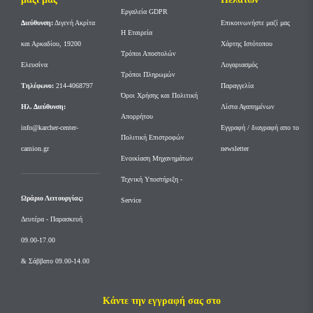
Εργαλεία GDPR
Διεύθυνση:
Διγενή Ακρίτα
Επικοινωνήστε μαζί μας
Η Εταιρεία
και Αρκαδίου, 19200
Χάρτης Ιστότοπου
Τρόποι Αποστολών
Ελευσίνα
Λογαριασμός
Τρόποι Πληρωμών
Tηλέφωνο:
214-4068797
Παραγγελία
Όροι Χρήσης και Πολιτική
Ηλ. Διεύθυνση:
Λίστα Αγαπημένων
Απορρήτου
info@karcher-center-
Εγγραφή / διαγραφή απο το
Πολιτική Επιστροφών
camion.gr
newsletter
Ενοικίαση Μηχανημάτων
Τεχνική Υποστήριξη -
Ωράριο Λειτουργίας:
Service
Δευτέρα - Παρασκευή
09.00-17.00
& Σάββατο 09.00-14.00
Κάντε την εγγραφή σας στο