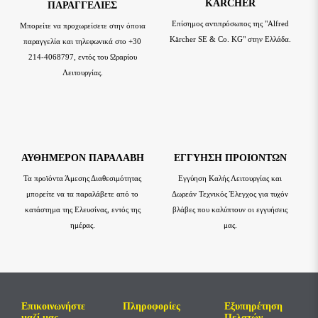
KÄRCHER
ΠΑΡΑΓΓΕΛΙΕΣ
Επίσημος αντιπρόσωπος της "Alfred
Μπορείτε να προχωρείσετε στην όποια
Kärcher SE & Co. KG" στην Ελλάδα.
παραγγελία και τηλεφωνικά στο +30
214-4068797, εντός του Ωραρίου
Λειτουργίας.
ΑΥΘΗΜΕΡΟΝ ΠΑΡΑΛΑΒΗ
ΕΓΓΥΗΣΗ ΠΡΟΙΟΝΤΩΝ
Τα προϊόντα Άμεσης Διαθεσιμότητας
Εγγύηση Καλής Λειτουργίας και
μπορείτε να τα παραλάβετε από το
Δωρεάν Τεχνικός Έλεγχος για τυχόν
κατάστημα της Ελευσίνας, εντός της
βλάβες που καλύπτουν οι εγγυήσεις
ημέρας.
μας.
Επικοινωνήστε
Πληροφορίες
Εξυπηρέτηση
μαζί μας
Πελατών