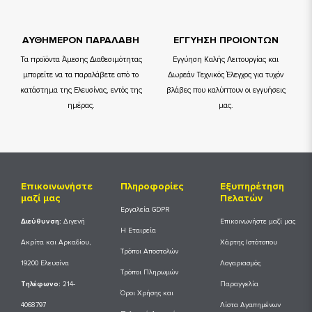
ΑΥΘΗΜΕΡΟΝ ΠΑΡΑΛΑΒΗ
ΕΓΓΥΗΣΗ ΠΡΟΙΟΝΤΩΝ
Τα προϊόντα Άμεσης Διαθεσιμότητας
Εγγύηση Καλής Λειτουργίας και
μπορείτε να τα παραλάβετε από το
Δωρεάν Τεχνικός Έλεγχος για τυχόν
κατάστημα της Ελευσίνας, εντός της
βλάβες που καλύπτουν οι εγγυήσεις
ημέρας.
μας.
Επικοινωνήστε
Πληροφορίες
Εξυπηρέτηση
μαζί μας
Πελατών
Εργαλεία GDPR
Διεύθυνση:
Διγενή
Επικοινωνήστε μαζί μας
Η Εταιρεία
Ακρίτα και Αρκαδίου,
Χάρτης Ιστότοπου
Τρόποι Αποστολών
19200 Ελευσίνα
Λογαριασμός
Τρόποι Πληρωμών
Tηλέφωνο:
214-
Παραγγελία
Όροι Χρήσης και
4068797
Λίστα Αγαπημένων