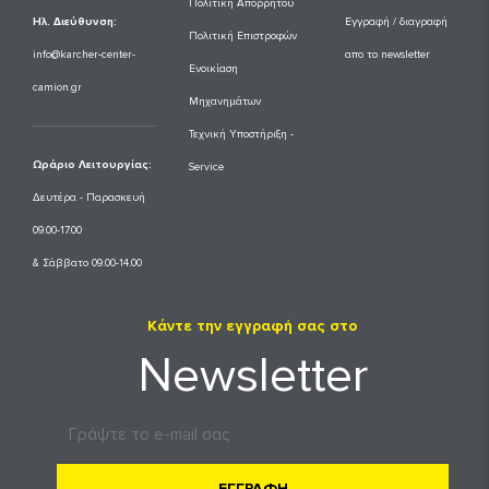
Πολιτική Απορρήτου
Ηλ. Διεύθυνση:
Εγγραφή / διαγραφή
Πολιτική Επιστροφών
info@karcher-center-
απο το newsletter
Ενοικίαση
camion.gr
Μηχανημάτων
Τεχνική Υποστήριξη -
Ωράριο Λειτουργίας:
Service
Δευτέρα - Παρασκευή
09.00-17.00
& Σάββατο 09.00-14.00
Κάντε την εγγραφή σας στο
Newsletter
ΕΓΓΡΑΦΗ