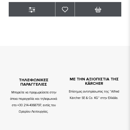
ΜΕ ΤΗΝ ΑΞΙΟΠΙΣΤΙΑ ΤΗΣ
TΗΛΕΦΩΝΙΚΕΣ
KÄRCHER
ΠΑΡΑΓΓΕΛΙΕΣ
Επίσημος αντιπρόσωπος της "Alfred
Μπορείτε να προχωρείσετε στην
Kärcher SE & Co. KG" στην Ελλάδα.
όποια παραγγελία και τηλεφωνικά
στο +30 214-4068797, εντός του
Ωραρίου Λειτουργίας.