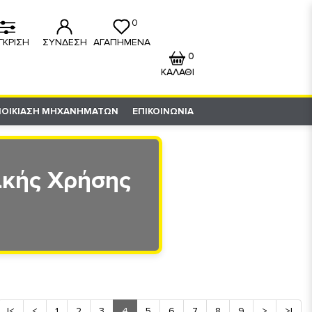
0
ΓΚΡΙΣΗ
ΣΥΝΔΕΣΗ
ΑΓΑΠΗΜΕΝΑ
0
ΚΑΛΑΘΙ
ΝΟΙΚΙΑΣΗ ΜΗΧΑΝΗΜΑΤΩΝ
ΕΠΙΚΟΙΝΩΝΙΑ
ακής Χρήσης
|<
<
1
2
3
4
5
6
7
8
9
>
>|