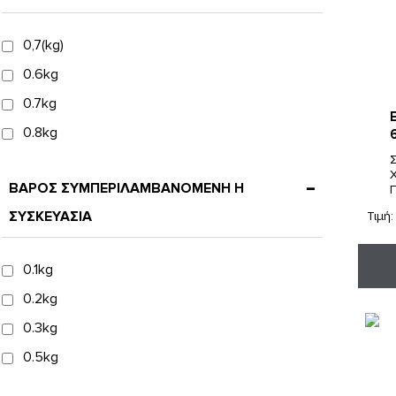
0,7(kg)
0.6kg
0.7kg
0.8kg
1,6(kg)
ΒΑΡΟΣ ΣΥΜΠΕΡΙΛΑΜΒΑΝΟΜΕΝΗ Η
1.2kg
ΣΥΣΚΕΥΑΣΙΑ
Τιμή
1.3kg
10.2kg
0.1kg
11,9kg
0.2kg
11.5kg
0.3kg
12,2(kg)
0.5kg
12.4kg
0.6kg
13,3(kg)