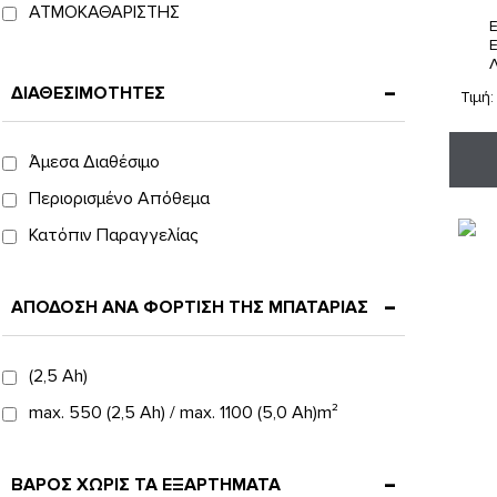
ΑΤΜΟΚΑΘΑΡΙΣΤΗΣ
ΕΠΑΝΑΦΟΡΤΙΖΟΜΕΝΟ ΣΚΟΥΠΑΚΙ
ΕΠΕΞΕΡΓΑΣΙΑ ΑΕΡΑ
ΔΙΑΘΕΣΙΜΟΤΗΤΕΣ
Τιμή
ΕΡΓΑΛΕΙΑ ΚΗΠΟΥ ΜΕ ΜΠΑΤΑΡΙΑ
ΚΑΘΑΡΙΣΤΕΣ ΤΖΑΜΙΩΝ ΕΠΑΝΑΦΟΡΤΙΖΟΜΕΝΟΙ
Άμεσα Διαθέσιμο
ΜΗΧΑΝΗ ΚΑΘΑΡΙΣΜΟΥ ΣΚΛΗΡΩΝ ΔΑΠΕΔΩΝ
Περιορισμένο Απόθεμα
ΠΛΥΣΤΙΚΑ ΜΗΧΑΝΗΜΑΤΑ ΥΨΗΛΗΣ ΠΙΕΣΗΣ
Κατόπιν Παραγγελίας
ΣΚΟΥΠΕΣ SE
ΣΚΟΥΠΕΣ ΑΝΑΡΡΟΦΗΣΗΣ
ΑΠΟΔΟΣΗ ΑΝΑ ΦΟΡΤΙΣΗ ΤΗΣ ΜΠΑΤΑΡΙΑΣ
ΣΚΟΥΠΕΣ ΣΤΑΧΤΗΣ
(2,5 Ah)
ΣΚΟΥΠΕΣ ΥΓΡΗΣ ΚΑΙ ΞΗΡΗΣ ΑΝΑΡΡΟΦΗΣΗΣ
max. 550 (2,5 Ah) / max. 1100 (5,0 Ah)m²
ΦΙΛΤΡΟ ΝΕΡΟΥ
ΦΟΡΗΤΟΣ ΚΑΘΑΡΙΣΜΟΣ
ΒΑΡΟΣ ΧΩΡΙΣ ΤΑ ΕΞΑΡΤΗΜΑΤΑ
ΧΕΙΡΟΚΙΝΗΤΑ ΣΑΡΩΘΡΑ