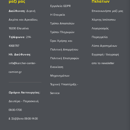
μαζί μας
Πελατών
Εργαλεία GDPR
Διεύθυνση:
Διγενή
Επικοινωνήστε μαζί μας
Η Εταιρεία
Ακρίτα και Αρκαδίου,
Χάρτης Ιστότοπου
Τρόποι Αποστολών
19200 Ελευσίνα
Λογαριασμός
Τρόποι Πληρωμών
Tηλέφωνο:
214-
Παραγγελία
Όροι Χρήσης και
4068797
Λίστα Αγαπημένων
Πολιτική Απορρήτου
Ηλ. Διεύθυνση:
Εγγραφή / διαγραφή
Πολιτική Επιστροφών
info@karcher-center-
απο το newsletter
Ενοικίαση
camion.gr
Μηχανημάτων
Τεχνική Υποστήριξη -
Ωράριο Λειτουργίας:
Service
Δευτέρα - Παρασκευή
09.00-17.00
& Σάββατο 09.00-14.00