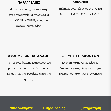
KÄRCHER
ΠΑΡΑΓΓΕΛΙΕΣ
Επίσημος αντιπρόσωπος της "Alfred
Μπορείτε να προχωρείσετε στην
Kärcher SE & Co. KG" στην Ελλάδα.
όποια παραγγελία και τηλεφωνικά
στο +30 214-4068797, εντός του
Ωραρίου Λειτουργίας.
ΑΥΘΗΜΕΡΟΝ ΠΑΡΑΛΑΒΗ
ΕΓΓΥΗΣΗ ΠΡΟΙΟΝΤΩΝ
Τα προϊόντα Άμεσης Διαθεσιμότητας
Εγγύηση Καλής Λειτουργίας και
μπορείτε να τα παραλάβετε από το
Δωρεάν Τεχνικός Έλεγχος για τυχόν
κατάστημα της Ελευσίνας, εντός της
βλάβες που καλύπτουν οι εγγυήσεις
ημέρας.
μας.
Επικοινωνήστε
Πληροφορίες
Εξυπηρέτηση