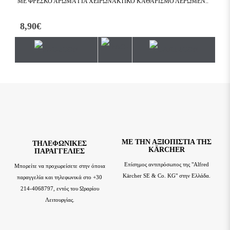
ΜΕ ΦΡΈΣΚΟ ΆΡΩΜΑ ΓΙΑ ΧΕΙΡΩΝΑΚΤΙΚΌ ΚΑΘΑΡΙΣΜΌ ΛΕΡΩΜΈΝ..
8,90€
ΜΕ ΤΗΝ ΑΞΙΟΠΙΣΤΊΑ ΤΗΣ
TΗΛΕΦΩΝΙΚΈΣ
KÄRCHER
ΠΑΡΑΓΓΕΛΊΕΣ
Επίσημος αντιπρόσωπος της "Alfred
Μπορείτε να προχωρείσετε στην όποια
Kärcher SE & Co. KG" στην Ελλάδα.
παραγγελία και τηλεφωνικά στο +30
214-4068797, εντός του Ωραρίου
Λειτουργίας.