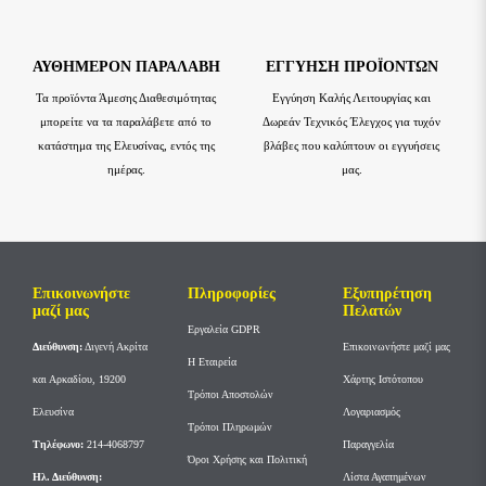
ΑΥΘΗΜΕΡΌΝ ΠΑΡΑΛΑΒΉ
ΕΓΓΎΗΣΗ ΠΡΟΪΌΝΤΩΝ
Τα προϊόντα Άμεσης Διαθεσιμότητας
Εγγύηση Καλής Λειτουργίας και
μπορείτε να τα παραλάβετε από το
Δωρεάν Τεχνικός Έλεγχος για τυχόν
κατάστημα της Ελευσίνας, εντός της
βλάβες που καλύπτουν οι εγγυήσεις
ημέρας.
μας.
Επικοινωνήστε
Πληροφορίες
Εξυπηρέτηση
μαζί μας
Πελατών
Εργαλεία GDPR
Διεύθυνση:
Διγενή Ακρίτα
Επικοινωνήστε μαζί μας
Η Εταιρεία
και Αρκαδίου, 19200
Χάρτης Ιστότοπου
Τρόποι Αποστολών
Ελευσίνα
Λογαριασμός
Τρόποι Πληρωμών
Tηλέφωνο:
214-4068797
Παραγγελία
Όροι Χρήσης και Πολιτική
Ηλ. Διεύθυνση:
Λίστα Αγαπημένων