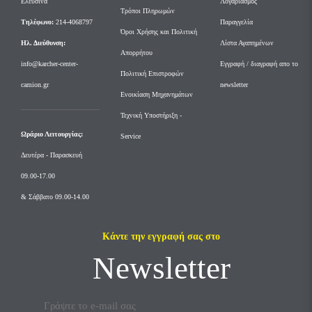
Ελευσίνα
Λογαριασμός
Τρόποι Πληρωμών
Tηλέφωνο:
214-4068797
Παραγγελία
Όροι Χρήσης και Πολιτική
Ηλ. Διεύθυνση:
Λίστα Αγαπημένων
Απορρήτου
info@karcher-center-
Εγγραφή / διαγραφή απο το
Πολιτική Επιστροφών
camion.gr
newsletter
Ενοικίαση Μηχανημάτων
Τεχνική Υποστήριξη -
Ωράριο Λειτουργίας:
Service
Δευτέρα - Παρασκευή
09.00-17.00
& Σάββατο 09.00-14.00
Κάντε την εγγραφή σας στο
Newsletter