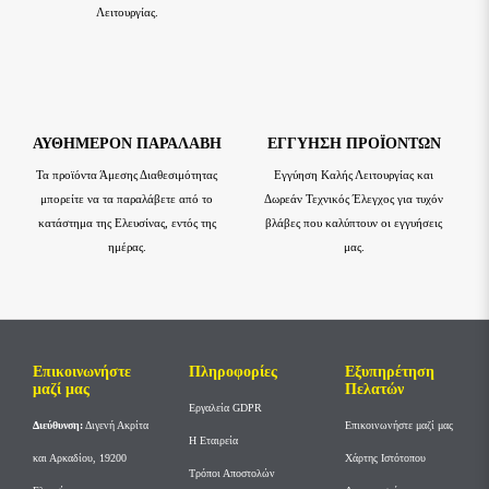
Λειτουργίας.
ΑΥΘΗΜΕΡΌΝ ΠΑΡΑΛΑΒΉ
ΕΓΓΎΗΣΗ ΠΡΟΪΌΝΤΩΝ
Τα προϊόντα Άμεσης Διαθεσιμότητας
Εγγύηση Καλής Λειτουργίας και
μπορείτε να τα παραλάβετε από το
Δωρεάν Τεχνικός Έλεγχος για τυχόν
κατάστημα της Ελευσίνας, εντός της
βλάβες που καλύπτουν οι εγγυήσεις
ημέρας.
μας.
Επικοινωνήστε
Πληροφορίες
Εξυπηρέτηση
μαζί μας
Πελατών
Εργαλεία GDPR
Διεύθυνση:
Διγενή Ακρίτα
Επικοινωνήστε μαζί μας
Η Εταιρεία
και Αρκαδίου, 19200
Χάρτης Ιστότοπου
Τρόποι Αποστολών