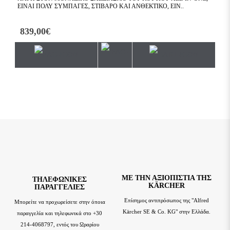
ΕΊΝΑΙ ΠΟΛΎ ΣΥΜΠΑΓΈΣ, ΣΤΙΒΑΡΌ ΚΑΙ ΑΝΘΕΚΤΙΚΌ, ΕΊΝ..
ΑΤΜ
ΕΝΤ.
839,00€
1.
ΜΕ ΤΗΝ ΑΞΙΟΠΙΣΤΊΑ ΤΗΣ
TΗΛΕΦΩΝΙΚΈΣ
KÄRCHER
ΠΑΡΑΓΓΕΛΊΕΣ
Επίσημος αντιπρόσωπος της "Alfred
Μπορείτε να προχωρείσετε στην όποια
Kärcher SE & Co. KG" στην Ελλάδα.
παραγγελία και τηλεφωνικά στο +30
214-4068797, εντός του Ωραρίου