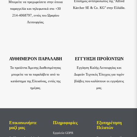
Επίσημος αντιπρόσωπος της "Alfred
Μπορείτε να προχωρείσετε στην όποια
Kärcher SE & Co. KG" στην Ελλάδα.
παραγγελία και τηλεφωνικά στο +30
214-4068797, εντός του Ωραρίου
Λειτουργίας.
ΑΥΘΗΜΕΡΌΝ ΠΑΡΑΛΑΒΉ
ΕΓΓΎΗΣΗ ΠΡΟΪΌΝΤΩΝ
Τα προϊόντα Άμεσης Διαθεσιμότητας
Εγγύηση Καλής Λειτουργίας και
μπορείτε να τα παραλάβετε από το
Δωρεάν Τεχνικός Έλεγχος για τυχόν
κατάστημα της Ελευσίνας, εντός της
βλάβες που καλύπτουν οι εγγυήσεις
ημέρας.
μας.
Επικοινωνήστε
Πληροφορίες
Εξυπηρέτηση
μαζί μας
Πελατών
Εργαλεία GDPR