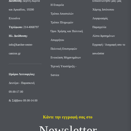
Διεύθυνση:
Διγενή Ακρίτα
Επικοινωνήστε μαζί μας
Η Εταιρεία
και Αρκαδίου, 19200
Χάρτης Ιστότοπου
Τρόποι Αποστολών
Ελευσίνα
Λογαριασμός
Τρόποι Πληρωμών
Tηλέφωνο:
214-4068797
Παραγγελία
Όροι Χρήσης και Πολιτική
Ηλ. Διεύθυνση:
Λίστα Αγαπημένων
Απορρήτου
info@karcher-center-
Εγγραφή / διαγραφή απο το
Πολιτική Επιστροφών
camion.gr
newsletter
Ενοικίαση Μηχανημάτων
Τεχνική Υποστήριξη -
Ωράριο Λειτουργίας:
Service
Δευτέρα - Παρασκευή
09.00-17.00
& Σάββατο 09.00-14.00
Κάντε την εγγραφή σας στο
Newsletter