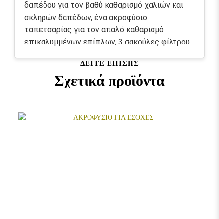
δαπέδου για τον βαθύ καθαρισμό χαλιών και
σκληρών δαπέδων, ένα ακροφύσιο
ταπετσαρίας για τον απαλό καθαρισμό
επικαλυμμένων επίπλων, 3 σακούλες φίλτρου
fleece και χώρο αποθήκευσης στην κεφαλή του
ΔΕΊΤΕ ΕΠΊΣΗΣ
μηχανήματος, πρακτική λειτουργία φυσητήρα,
Σχετικά προϊόντα
περιστροφικός διακόπτης για την
ενεργοποίηση και απενεργοποίηση του
μηχανήματος, σύστημα κλειδώματος "Pull &
Push" για το απλό άνοιγμα και κλείσιμο του
κάδου, καθώς και εργονομικά διαμορφωμένη
λαβή μεταφοράς. Οι σωλήνες και το ακροφύσιο
δαπέδου μπορούν επίσης να σταθμεύσουν
άνετα στη θέση στάθμευσης στον
προφυλακτήρα.