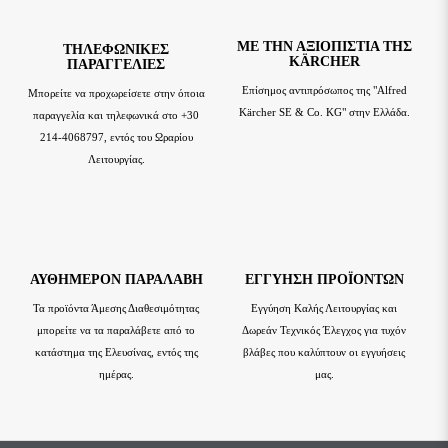
ΜΕ ΤΗΝ ΑΞΙΟΠΙΣΤΊΑ ΤΗΣ
TΗΛΕΦΩΝΙΚΈΣ
KÄRCHER
ΠΑΡΑΓΓΕΛΊΕΣ
Επίσημος αντιπρόσωπος της "Alfred
Μπορείτε να προχωρείσετε στην όποια
Kärcher SE & Co. KG" στην Ελλάδα.
παραγγελία και τηλεφωνικά στο +30
214-4068797, εντός του Ωραρίου
Λειτουργίας.
ΑΥΘΗΜΕΡΌΝ ΠΑΡΑΛΑΒΉ
ΕΓΓΎΗΣΗ ΠΡΟΪΌΝΤΩΝ
Τα προϊόντα Άμεσης Διαθεσιμότητας
Εγγύηση Καλής Λειτουργίας και
μπορείτε να τα παραλάβετε από το
Δωρεάν Τεχνικός Έλεγχος για τυχόν
κατάστημα της Ελευσίνας, εντός της
βλάβες που καλύπτουν οι εγγυήσεις
ημέρας.
μας.