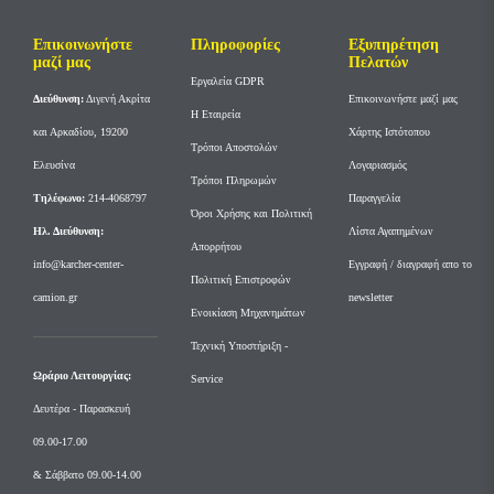
Επικοινωνήστε
Πληροφορίες
Εξυπηρέτηση
μαζί μας
Πελατών
Εργαλεία GDPR
Διεύθυνση:
Διγενή Ακρίτα
Επικοινωνήστε μαζί μας
Η Εταιρεία
και Αρκαδίου, 19200
Χάρτης Ιστότοπου
Τρόποι Αποστολών
Ελευσίνα
Λογαριασμός
Τρόποι Πληρωμών
Tηλέφωνο:
214-4068797
Παραγγελία
Όροι Χρήσης και Πολιτική
Ηλ. Διεύθυνση:
Λίστα Αγαπημένων
Απορρήτου
info@karcher-center-
Εγγραφή / διαγραφή απο το
Πολιτική Επιστροφών
camion.gr
newsletter
Ενοικίαση Μηχανημάτων
Τεχνική Υποστήριξη -
Ωράριο Λειτουργίας:
Service
Δευτέρα - Παρασκευή
09.00-17.00
& Σάββατο 09.00-14.00