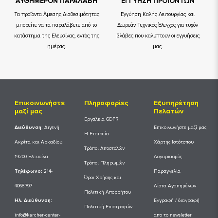
ΑΥΘΗΜΕΡΟΝ ΠΑΡΑΛΑΒΗ
ΕΓΓΥΗΣΗ ΠΡΟΙΟΝΤΩΝ
Τα προϊόντα Άμεσης Διαθεσιμότητας
Εγγύηση Καλής Λειτουργίας και
μπορείτε να τα παραλάβετε από το
Δωρεάν Τεχνικός Έλεγχος για τυχόν
κατάστημα της Ελευσίνας, εντός της
βλάβες που καλύπτουν οι εγγυήσεις
ημέρας.
μας.
Επικοινωνήστε
Πληροφορίες
Εξυπηρέτηση
μαζί μας
Πελατών
Εργαλεία GDPR
Διεύθυνση:
Διγενή
Επικοινωνήστε μαζί μας
Η Εταιρεία
Ακρίτα και Αρκαδίου,
Χάρτης Ιστότοπου
Τρόποι Αποστολών
19200 Ελευσίνα
Λογαριασμός
Τρόποι Πληρωμών
Tηλέφωνο:
214-
Παραγγελία
Όροι Χρήσης και
4068797
Λίστα Αγαπημένων
Πολιτική Απορρήτου
Ηλ. Διεύθυνση:
Εγγραφή / διαγραφή
Πολιτική Επιστροφών
info@karcher-center-
απο το newsletter