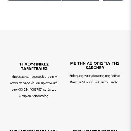
ΜΕ ΤΗΝ ΑΞΙΟΠΙΣΤΙΑ ΤΗΣ
TΗΛΕΦΩΝΙΚΕΣ
KÄRCHER
ΠΑΡΑΓΓΕΛΙΕΣ
Επίσημος αντιπρόσωπος της "Alfred
Μπορείτε να προχωρείσετε στην
Kärcher SE & Co. KG" στην Ελλάδα.
όποια παραγγελία και τηλεφωνικά
στο +30 214-4068797, εντός του
Ωραρίου Λειτουργίας.